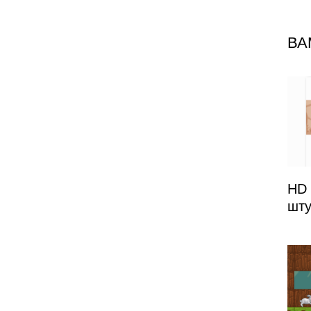
з
ВА
HD 
шту