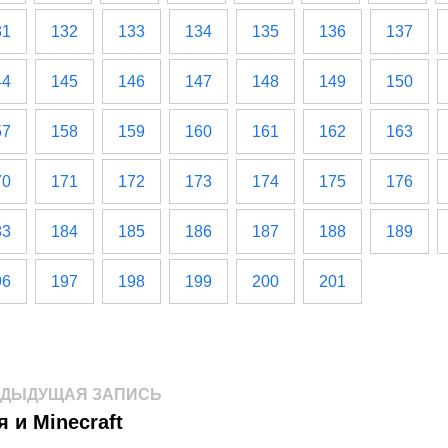
31
132
133
134
135
136
137
44
145
146
147
148
149
150
57
158
159
160
161
162
163
70
171
172
173
174
175
176
83
184
185
186
187
188
189
96
197
198
199
200
201
авигация
Предыдущая
ЕДЫДУЩАЯ ЗАПИСЬ
запись:
 и Minecraft
о