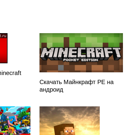
inecraft
Скачать Майнкрафт PE на
андроид