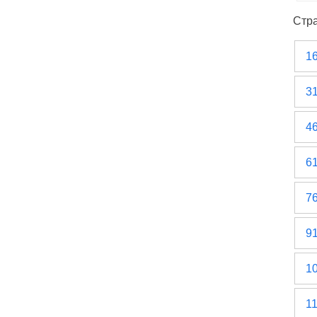
Стр
1
3
4
6
7
9
1
1