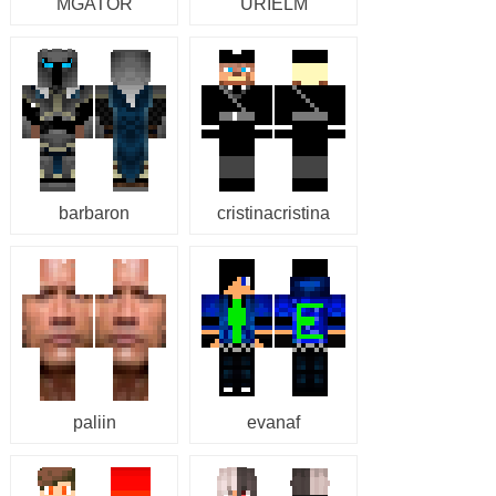
MGATOR
URIELM
barbaron
cristinacristina
paliin
evanaf