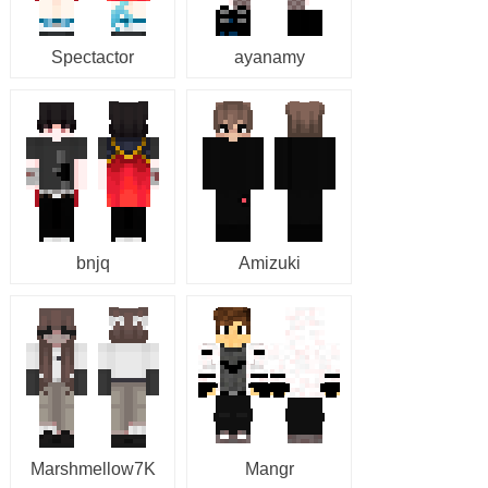
Spectactor
ayanamy
bnjq
Amizuki
Marshmellow7K
Mangr