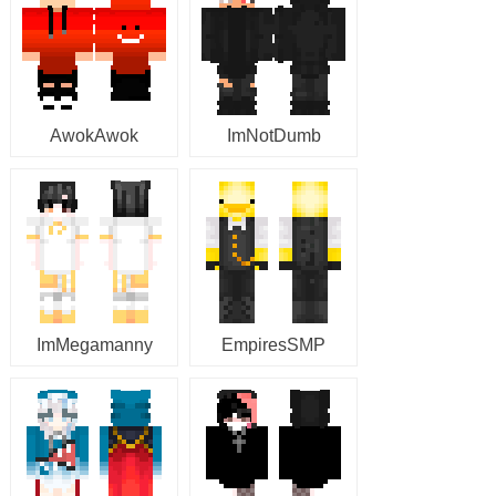
AwokAwok
ImNotDumb
ImMegamanny
EmpiresSMP