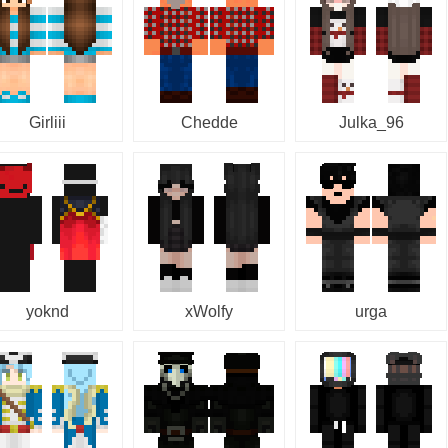
Girliii
Chedde
Julka_96
yoknd
xWolfy
urga