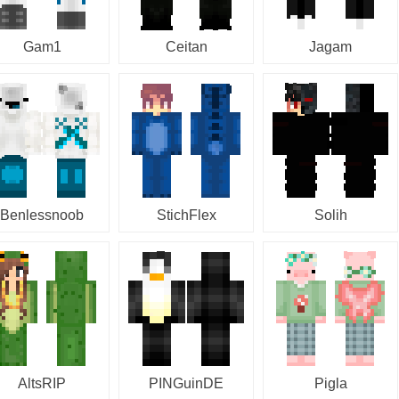
Gam1
Ceitan
Jagam
Benlessnoob
StichFlex
Solih
AltsRIP
PINGuinDE
Pigla