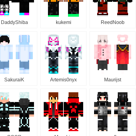
DaddyShiba
kukemi
ReedNoob
SakuraiK
Artemis0nyx
Maurijst