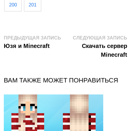
200
201
Навигация
Предыдущая
С
ПРЕДЫДУЩАЯ ЗАПИСЬ
СЛЕДУЮЩАЯ ЗАПИСЬ
запись:
з
Юзя и Minecraft
Скачать сервер
по
Minecraft
записям
ВАМ ТАКЖЕ МОЖЕТ ПОНРАВИТЬСЯ