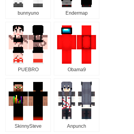
bunnyuno
Endermap
PUEBRO
Obama9
SkinnySteve
Anpunch