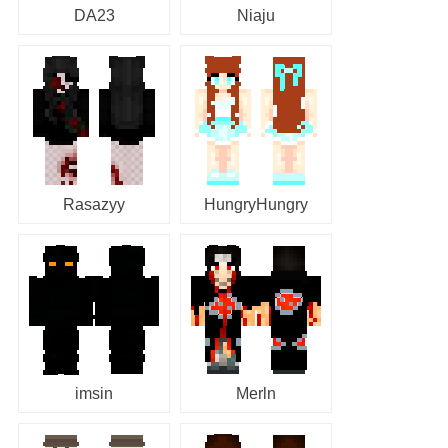
DA23
Niaju
Rasazyy
HungryHungry
imsin
Merln