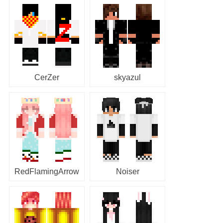
CerZer
skyazul
RedFlamingArrow
Noiser