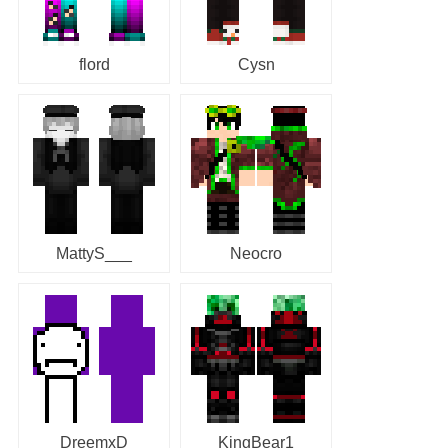
flord
Cysn
MattyS___
Neocro
DreemxD
KingBear1