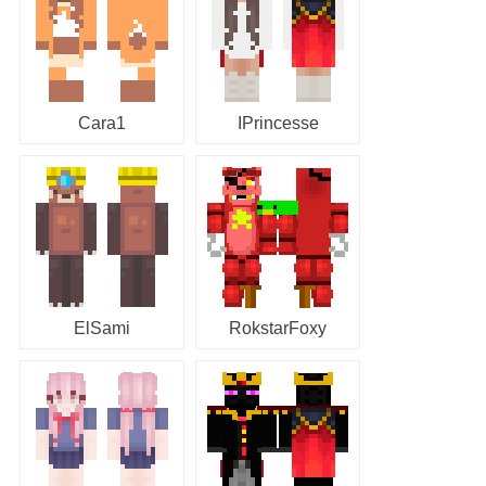
Cara1
IPrincesse
ElSami
RokstarFoxy