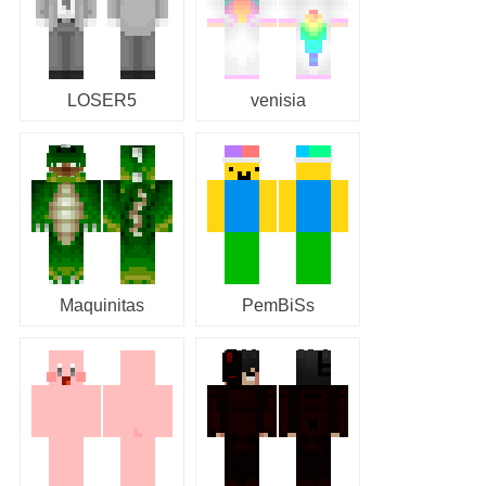
LOSER5
venisia
Maquinitas
PemBiSs