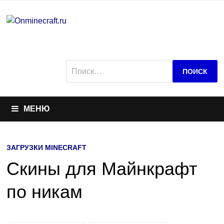
Перейти
к
содержимому
Найти:
МЕНЮ
ЗАГРУЗКИ MINECRAFT
Скины для Майнкрафт
по никам