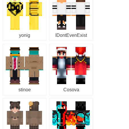
yonig
IDontEvenExist
stinoe
Cosova