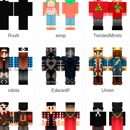
Ruvb
eesp
TwistedMinds
nibita
EdwardF
Uinen