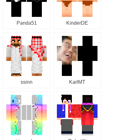
Panda51
KinderDE
ssinn
KarlMT