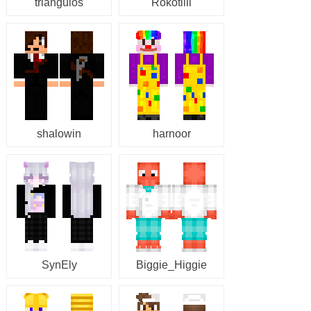
triangulos
Rokotilli
shalowin
harnoor
SynEly
Biggie_Higgie