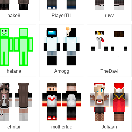
hake8
PlayerTH
ruvv
halana
Amogg
TheDavi
ehntai
motherfuc
Juliaan