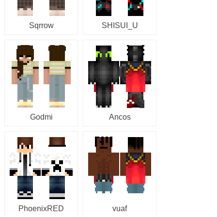
Sqrrow
SHISUI_U
Godmi
Ancos
PhoenixRED
vuaf