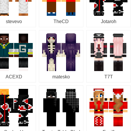
stevevo
TheCD
Jotaroh
ACEXD
matesko
T7T