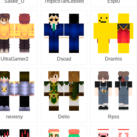
Saske_U
TropicoTahLeBled
Espi0
UltraGamer2
Dsoad
Dranhis
nexiesy
Delio
Rpss