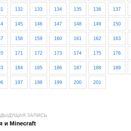
31
132
133
134
135
136
137
44
145
146
147
148
149
150
57
158
159
160
161
162
163
70
171
172
173
174
175
176
83
184
185
186
187
188
189
96
197
198
199
200
201
авигация
Предыдущая
ЕДЫДУЩАЯ ЗАПИСЬ
запись:
 и Minecraft
о