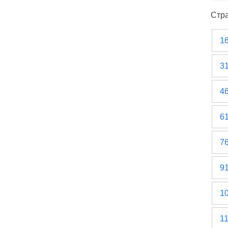
Стр
1
3
4
6
7
9
1
1