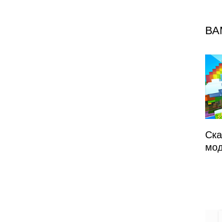
з
ВА
Ска
мо