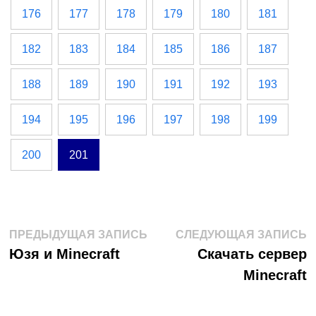
176
177
178
179
180
181
182
183
184
185
186
187
188
189
190
191
192
193
194
195
196
197
198
199
200
201
Навигация
Предыдущая
С
ПРЕДЫДУЩАЯ ЗАПИСЬ
СЛЕДУЮЩАЯ ЗАПИСЬ
запись:
з
Юзя и Minecraft
Скачать сервер
по
Minecraft
записям