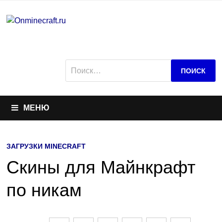
Перейти
к
содержимому
Найти:
МЕНЮ
ЗАГРУЗКИ MINECRAFT
Скины для Майнкрафт
по никам