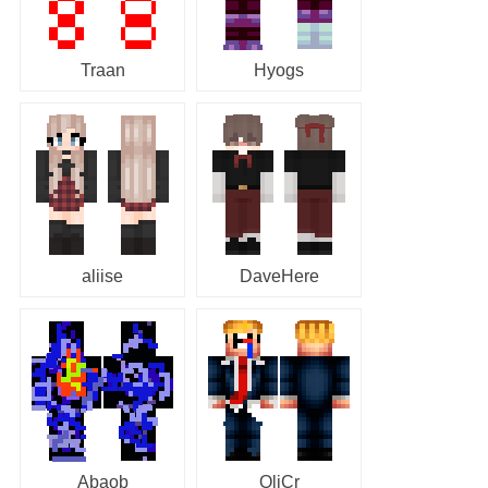
Traan
Hyogs
aliise
DaveHere
Abaob
OliCr