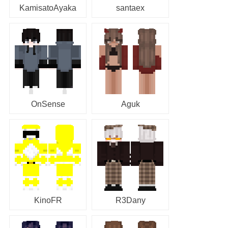
KamisatoAyaka
santaex
OnSense
Aguk
KinoFR
R3Dany