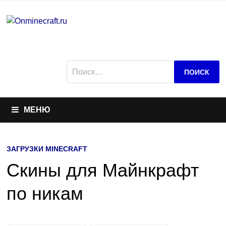
Перейти
к
содержимому
Найти:
МЕНЮ
ЗАГРУЗКИ MINECRAFT
Скины для Майнкрафт
по никам