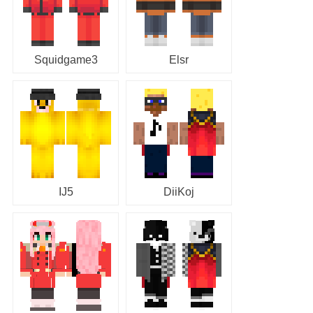
Squidgame3
Elsr
IJ5
DiiKoj