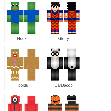
Neokill
Gterry
poldu
CarlJacob