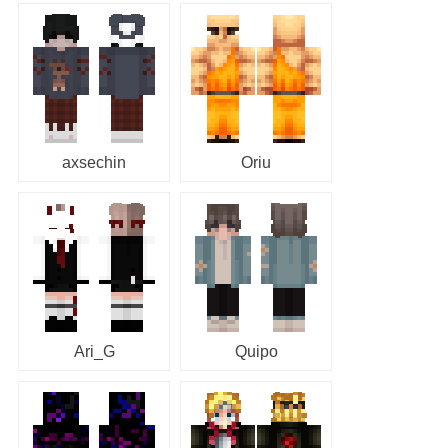
axsechin
Oriu
Ari_G
Quipo