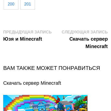
200
201
Навигация
Предыдущая
С
ПРЕДЫДУЩАЯ ЗАПИСЬ
СЛЕДУЮЩАЯ ЗАПИСЬ
запись:
з
Юзя и Minecraft
Скачать сервер
по
Minecraft
записям
ВАМ ТАКЖЕ МОЖЕТ ПОНРАВИТЬСЯ
Скачать сервер Minecraft