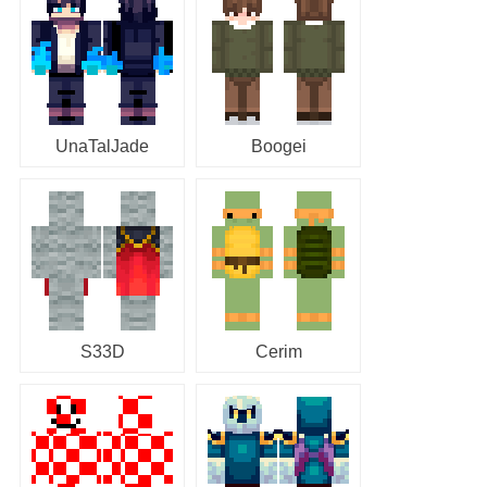
UnaTalJade
Boogei
S33D
Cerim