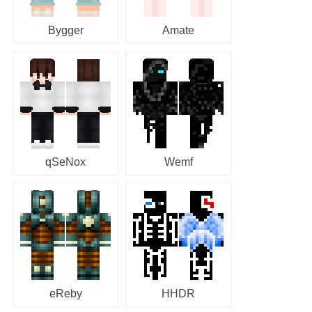
Bygger
Amate
qSeNox
Wemf
eReby
HHDR