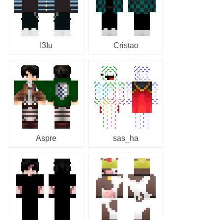
I3Iu
Cristao
Aspre
sas_ha