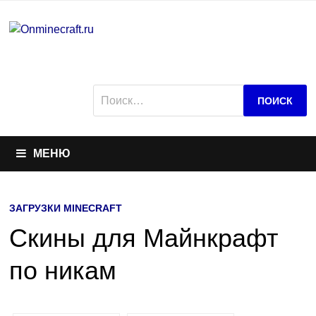
Перейти
к
содержимому
Найти:
МЕНЮ
ЗАГРУЗКИ MINECRAFT
Скины для Майнкрафт
по никам