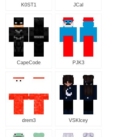
K0ST1
JCal
CapeCode
PJK3
drem3
VSKIcey