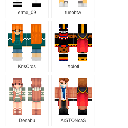
erme_09
tunobtw
KrisCros
Xolotl
Denabu
ArSTONcaS