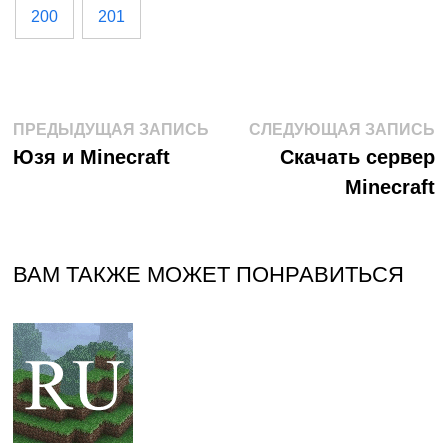
200
201
Навигация
Предыдущая
С
ПРЕДЫДУЩАЯ ЗАПИСЬ
СЛЕДУЮЩАЯ ЗАПИСЬ
запись:
з
Юзя и Minecraft
Скачать сервер
по
Minecraft
записям
ВАМ ТАКЖЕ МОЖЕТ ПОНРАВИТЬСЯ