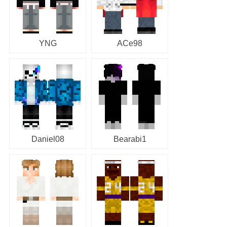
YNG
ACe98
Daniel08
Bearabi1