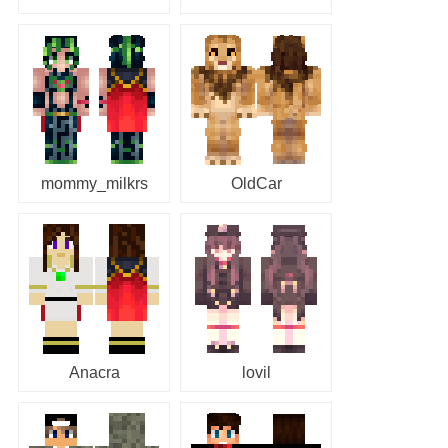
mommy_milkrs
OldCar
Anacra
lovil