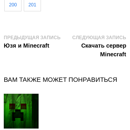
200
201
Навигация
Предыдущая
С
ПРЕДЫДУЩАЯ ЗАПИСЬ
СЛЕДУЮЩАЯ ЗАПИСЬ
запись:
з
Юзя и Minecraft
Скачать сервер
по
Minecraft
записям
ВАМ ТАКЖЕ МОЖЕТ ПОНРАВИТЬСЯ