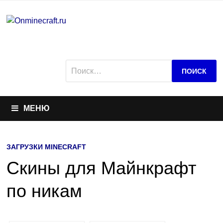
Перейти
к
содержимому
Найти:
МЕНЮ
ЗАГРУЗКИ MINECRAFT
Скины для Майнкрафт
по никам