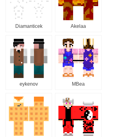
Diamanticek
Akelaa
eykenov
MBea