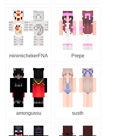
minimichekerFNA
Prepe
amongussu
susth