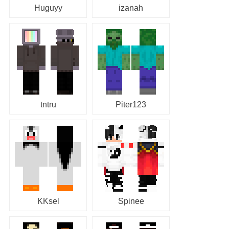
Huguyy
izanah
tntru
Piter123
KKsel
Spinee