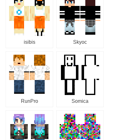
isibis
Skyoc
RunPro
Somica