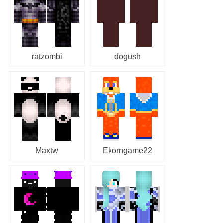
ratzombi
dogush
Maxtw
Ekorngame22