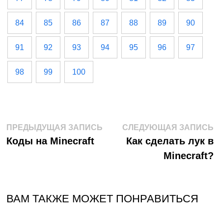
84
85
86
87
88
89
90
91
92
93
94
95
96
97
98
99
100
Навигация
Предыдущая
С
ПРЕДЫДУЩАЯ ЗАПИСЬ
СЛЕДУЮЩАЯ ЗАПИСЬ
запись:
з
Коды на Minecraft
Как сделать лук в
по
Minecraft?
записям
ВАМ ТАКЖЕ МОЖЕТ ПОНРАВИТЬСЯ