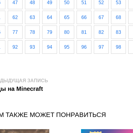
6
47
48
49
50
51
52
53
1
62
63
64
65
66
67
68
6
77
78
79
80
81
82
83
1
92
93
94
95
96
97
98
авигация
Предыдущая
ЕДЫДУЩАЯ ЗАПИСЬ
запись:
ы на Minecraft
о
аписям
М ТАКЖЕ МОЖЕТ ПОНРАВИТЬСЯ