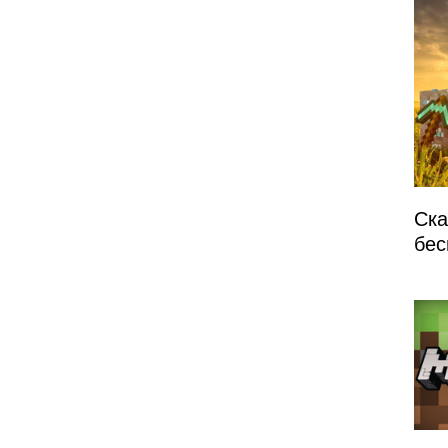
Ска
бес