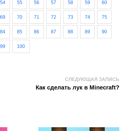
54
55
56
57
58
59
60
69
70
71
72
73
74
75
84
85
86
87
88
89
90
99
100
След
СЛЕДУЮЩАЯ ЗАПИСЬ
запис
Как сделать лук в Minecraft?