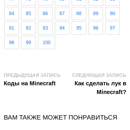
84
85
86
87
88
89
90
91
92
93
94
95
96
97
98
99
100
Навигация
Предыдущая
С
ПРЕДЫДУЩАЯ ЗАПИСЬ
СЛЕДУЮЩАЯ ЗАПИСЬ
запись:
з
Коды на Minecraft
Как сделать лук в
по
Minecraft?
записям
ВАМ ТАКЖЕ МОЖЕТ ПОНРАВИТЬСЯ