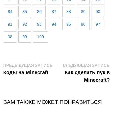
84
85
86
87
88
89
90
91
92
93
94
95
96
97
98
99
100
Навигация
Предыдущая
С
ПРЕДЫДУЩАЯ ЗАПИСЬ
СЛЕДУЮЩАЯ ЗАПИСЬ
запись:
з
Коды на Minecraft
Как сделать лук в
по
Minecraft?
записям
ВАМ ТАКЖЕ МОЖЕТ ПОНРАВИТЬСЯ