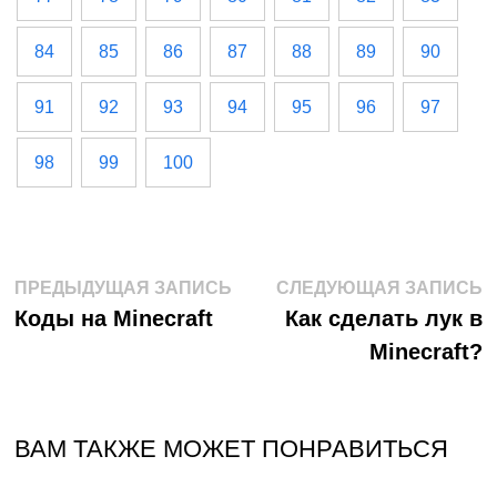
84
85
86
87
88
89
90
91
92
93
94
95
96
97
98
99
100
Навигация
Предыдущая
С
ПРЕДЫДУЩАЯ ЗАПИСЬ
СЛЕДУЮЩАЯ ЗАПИСЬ
запись:
з
Коды на Minecraft
Как сделать лук в
по
Minecraft?
записям
ВАМ ТАКЖЕ МОЖЕТ ПОНРАВИТЬСЯ