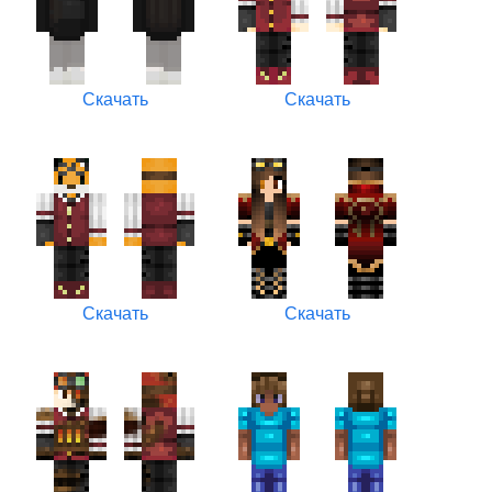
Скачать
Скачать
Скачать
Скачать