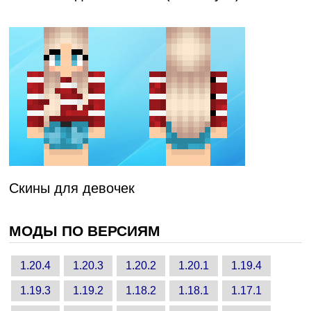
Скины для девочек
МОДЫ ПО ВЕРСИЯМ
1.20.4
1.20.3
1.20.2
1.20.1
1.19.4
1.19.3
1.19.2
1.18.2
1.18.1
1.17.1