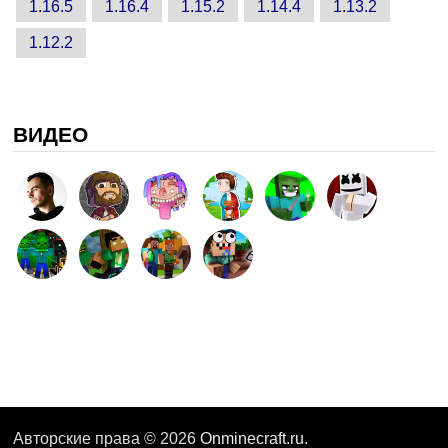
1.16.5
1.16.4
1.15.2
1.14.4
1.13.2
1.12.2
ВИДЕО
Авторские права © 2026
Onminecraft.ru
.