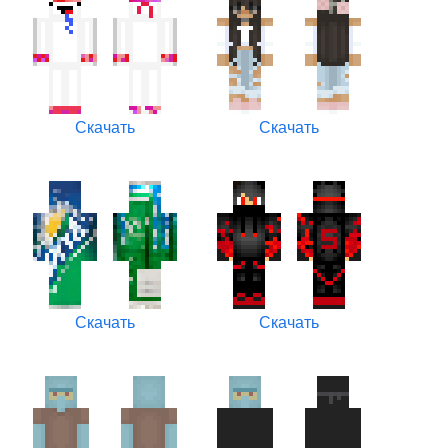
Скачать
Скачать
Скачать
Скачать