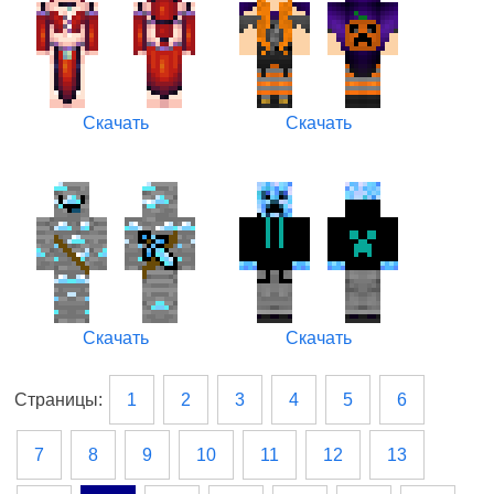
Скачать
Скачать
Скачать
Скачать
Страницы:
1
2
3
4
5
6
7
8
9
10
11
12
13