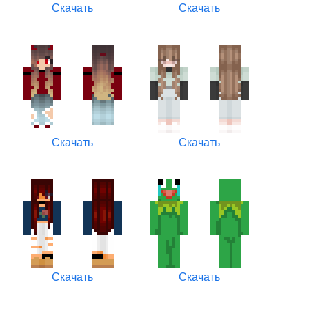
Скачать
Скачать
Скачать
Скачать
Скачать
Скачать