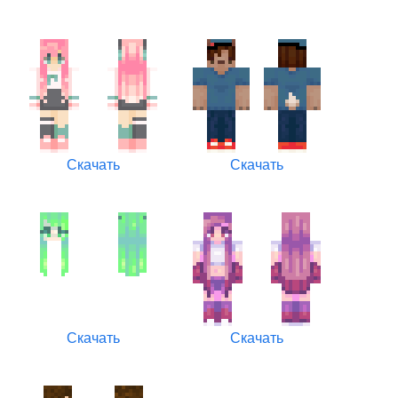
Скачать
Скачать
Скачать
Скачать