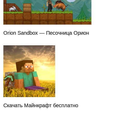
Orion Sandbox — Песочница Орион
Скачать Майнкрафт бесплатно