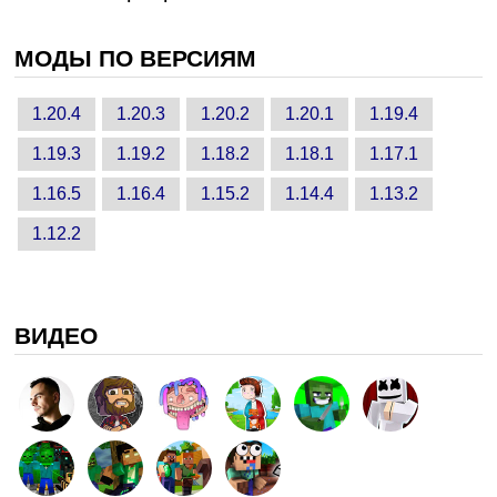
МОДЫ ПО ВЕРСИЯМ
1.20.4
1.20.3
1.20.2
1.20.1
1.19.4
1.19.3
1.19.2
1.18.2
1.18.1
1.17.1
1.16.5
1.16.4
1.15.2
1.14.4
1.13.2
1.12.2
ВИДЕО