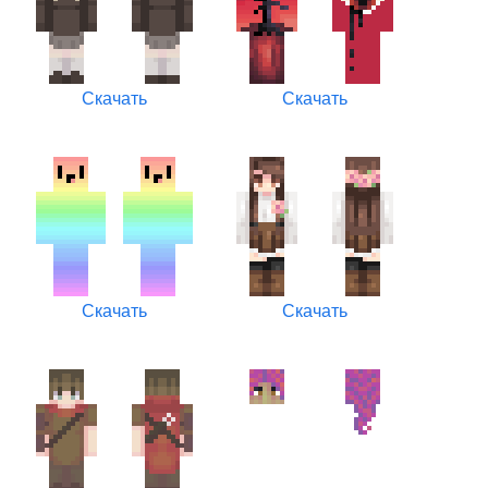
Скачать
Скачать
Скачать
Скачать