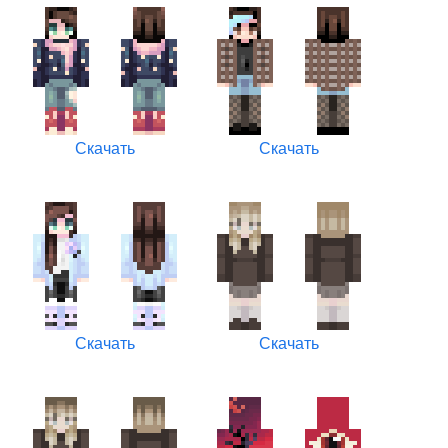
Скачать
Скачать
Скачать
Скачать