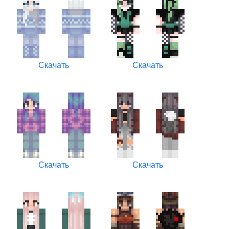
Скачать
Скачать
Скачать
Скачать