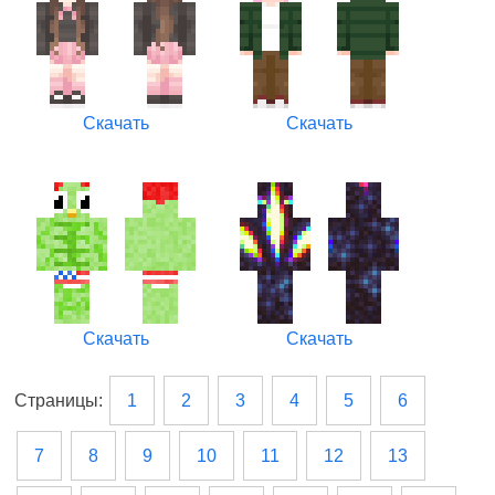
Скачать
Скачать
Скачать
Скачать
Страницы:
1
2
3
4
5
6
7
8
9
10
11
12
13