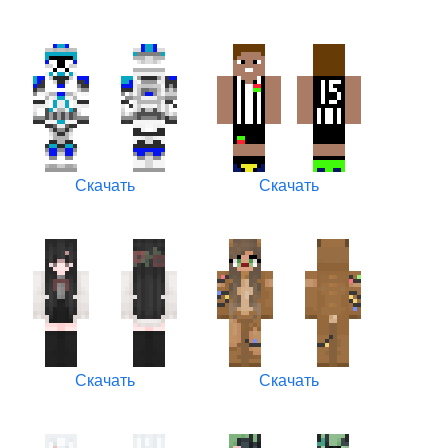
Скачать
Скачать
Скачать
Скачать