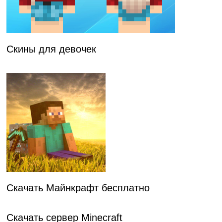
Скины для девочек
Скачать Майнкрафт бесплатно
Скачать сервер Minecraft