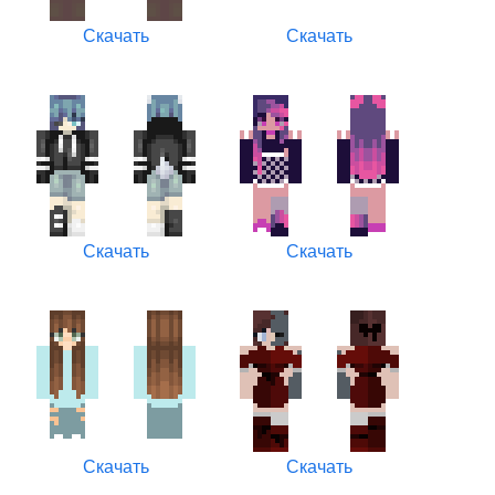
Скачать
Скачать
Скачать
Скачать
Скачать
Скачать