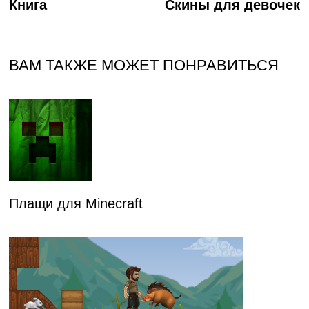
запись:
з
Книга
Скины для девочек
по
записям
ВАМ ТАКЖЕ МОЖЕТ ПОНРАВИТЬСЯ
Плащи для Minecraft