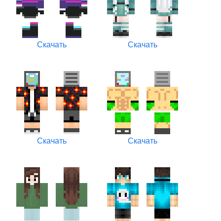
Скачать
Скачать
Скачать
Скачать