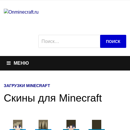
Перейти
к
содержимому
Найти:
МЕНЮ
ЗАГРУЗКИ MINECRAFT
Скины для Minecraft