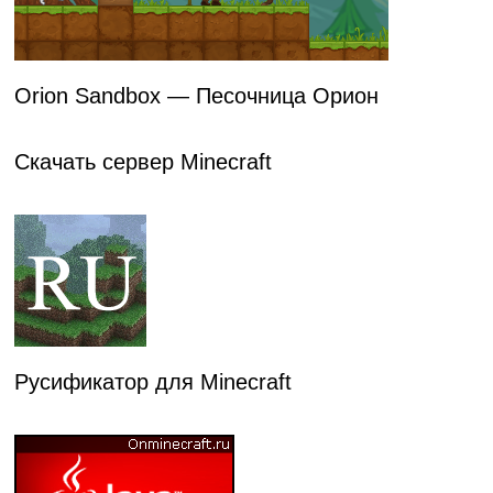
Orion Sandbox — Песочница Орион
Скачать сервер Minecraft
Русификатор для Minecraft