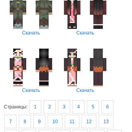
Скачать
Скачать
Скачать
Скачать
Страницы:
1
2
3
4
5
6
7
8
9
10
11
12
13