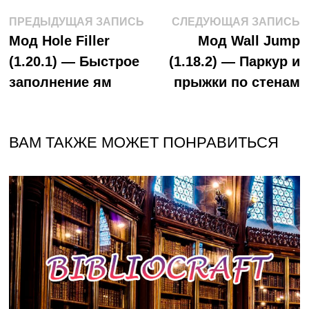
Навигация
Предыдущая
С
ПРЕДЫДУЩАЯ ЗАПИСЬ
СЛЕДУЮЩАЯ ЗАПИСЬ
запись:
з
Мод Hole Filler
Мод Wall Jump
по
(1.20.1) — Быстрое
(1.18.2) — Паркур и
записям
заполнение ям
прыжки по стенам
ВАМ ТАКЖЕ МОЖЕТ ПОНРАВИТЬСЯ