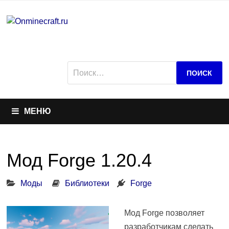
Перейти
к
содержимому
Найти:
МЕНЮ
Мод Forge 1.20.4
Моды
Библиотеки
Forge
Мод Forge позволяет
разработчикам сделать