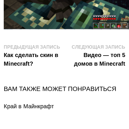
Навигация
Предыдущая
С
ПРЕДЫДУЩАЯ ЗАПИСЬ
СЛЕДУЮЩАЯ ЗАПИСЬ
запись:
з
Как сделать скин в
Видео — топ 5
по
Minecraft?
домов в Minecraft
записям
ВАМ ТАКЖЕ МОЖЕТ ПОНРАВИТЬСЯ
Край в Майнкрафт