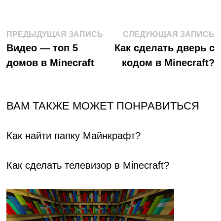
Навигация
Предыдущая
С
ПРЕДЫДУЩАЯ ЗАПИСЬ
СЛЕДУЮЩАЯ ЗАПИСЬ
запись:
з
Видео — топ 5
Как сделать дверь с
по
домов в Minecraft
кодом в Minecraft?
записям
ВАМ ТАКЖЕ МОЖЕТ ПОНРАВИТЬСЯ
Как найти папку Майнкрафт?
Как сделать телевизор в Minecraft?