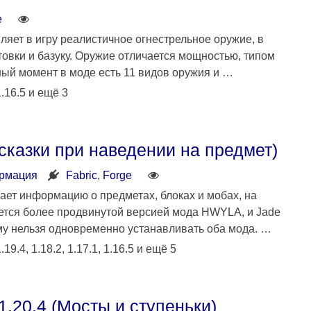
e
яет в игру реалистичное огнестрельное оружие, в
нтовки и базуку. Оружие отличается мощностью, типом
ный момент в моде есть 11 видов оружия и …
1.16.5 и ещё 3
сказки при наведении на предмет)
рмация
Fabric
,
Forge
ает информацию о предметах, блоках и мобах, на
яется более продвинутой версией мода HWYLA, и Jade
ому нельзя одновременно устанавливать оба мода. …
.19.4, 1.18.2, 1.17.1, 1.16.5 и ещё 5
.20.4 (Мосты и ступеньки)