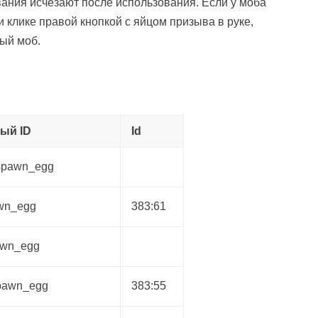
ния исчезают после использования. Если у моба
и клике правой кнопкой с яйцом призыва в руке,
лый моб.
ый ID
Id
_spawn_egg
wn_egg
383:61
awn_egg
pawn_egg
383:55