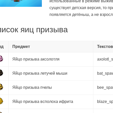
использованные в режиме выжива
существует детская версия, то пр
появляется детёныш, а не взрос
исок яиц призыва
ид
Предмет
Текстов
Яйцо призыва аксолотля
axolotl
Яйцо призыва летучей мыши
bat_spa
Яйцо призыва пчелы
bee_sp
Яйцо призыва всполоха ифрита
blaze_s