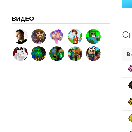
ВИДЕО
Сп
В