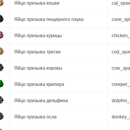
Яйцо призыва кошки
cat_spa
Яйцо призыва пещерного паука
cave_sp
Яйцо призыва курицы
chicken
Яйцо призыва трески
cod_sp
Яйцо призыва коровы
cow_sp
Яйцо призыва крипера
creeper
Яйцо призыва дельфина
dolphin
Яйцо призыва осла
donkey