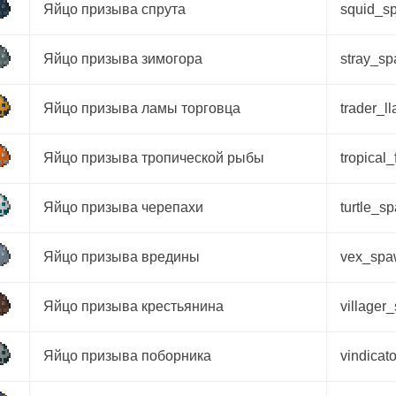
Яйцо призыва спрута
squid_s
Яйцо призыва зимогора
stray_s
Яйцо призыва ламы торговца
trader_
Яйцо призыва тропической рыбы
tropical
Яйцо призыва черепахи
turtle_
Яйцо призыва вредины
vex_sp
Яйцо призыва крестьянина
village
Яйцо призыва поборника
vindica