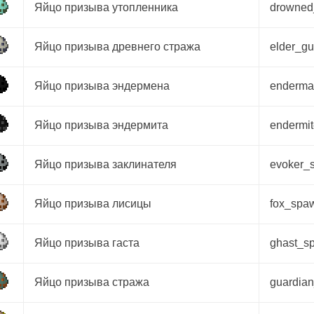
Яйцо призыва утопленника
drowne
Яйцо призыва древнего стража
elder_g
Яйцо призыва эндермена
enderm
Яйцо призыва эндермита
endermi
Яйцо призыва заклинателя
evoker_
Яйцо призыва лисицы
fox_spa
Яйцо призыва гаста
ghast_s
Яйцо призыва стража
guardia