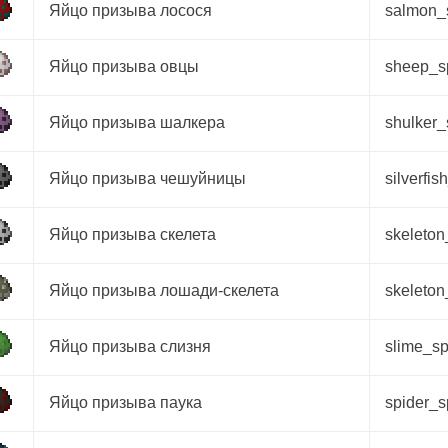
Яйцо призыва лосося
salmon
Яйцо призыва овцы
sheep_
Яйцо призыва шалкера
shulker
Яйцо призыва чешуйницы
silverfi
Яйцо призыва скелета
skeleto
Яйцо призыва лошади-скелета
skeleto
Яйцо призыва слизня
slime_s
Яйцо призыва паука
spider_