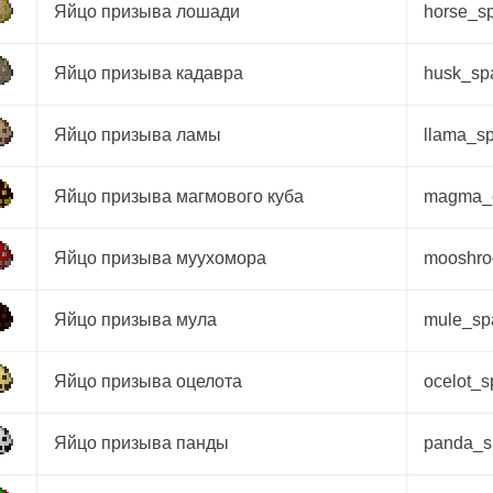
Яйцо призыва лошади
horse_s
Яйцо призыва кадавра
husk_s
Яйцо призыва ламы
llama_s
Яйцо призыва магмового куба
magma_
Яйцо призыва муухомора
mooshr
Яйцо призыва мула
mule_s
Яйцо призыва оцелота
ocelot_
Яйцо призыва панды
panda_