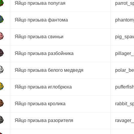
Яйцо призыва попугая
parrot_
Яйцо призыва фантома
phanto
Яйцо призыва свиньи
pig_spa
Яйцо призыва разбойника
pillage
Яйцо призыва белого медведя
polar_b
Яйцо призыва иглобрюха
pufferfi
Яйцо призыва кролика
rabbit_
Яйцо призыва разорителя
ravager