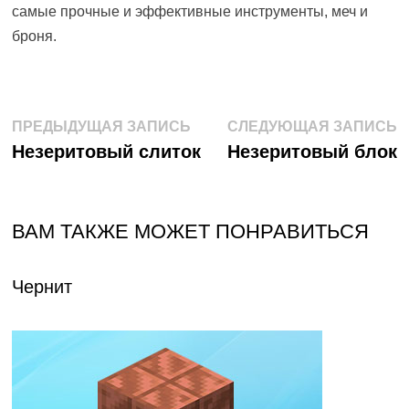
самые прочные и эффективные инструменты, меч и
броня.
Навигация
Предыдущая
С
ПРЕДЫДУЩАЯ ЗАПИСЬ
СЛЕДУЮЩАЯ ЗАПИСЬ
запись:
з
Незеритовый слиток
Незеритовый блок
по
записям
ВАМ ТАКЖЕ МОЖЕТ ПОНРАВИТЬСЯ
Чернит