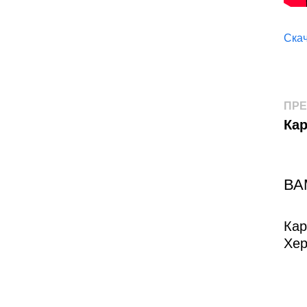
Скач
Н
ПР
Кар
п
з
ВА
Кар
Хер