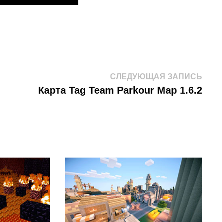
След
СЛЕДУЮЩАЯ ЗАПИСЬ
запис
Карта Tag Team Parkour Map 1.6.2