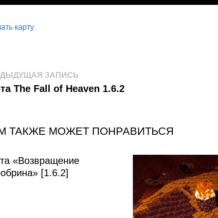
ать карту
авигация
Предыдущая
ЕДЫДУЩАЯ ЗАПИСЬ
запись:
та The Fall of Heaven 1.6.2
о
аписям
М ТАКЖЕ МОЖЕТ ПОНРАВИТЬСЯ
та «Возвращение
обрина» [1.6.2]