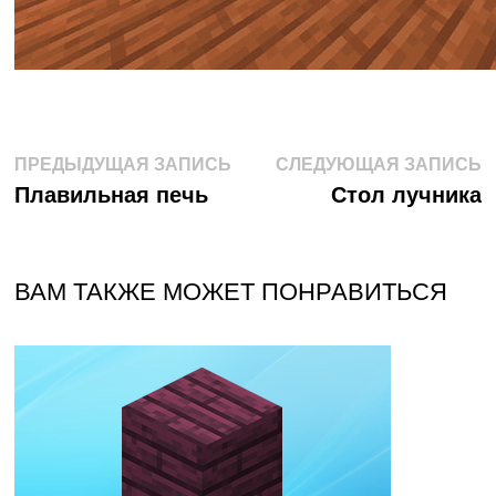
Навигация
Предыдущая
С
ПРЕДЫДУЩАЯ ЗАПИСЬ
СЛЕДУЮЩАЯ ЗАПИСЬ
запись:
з
Плавильная печь
Стол лучника
по
записям
ВАМ ТАКЖЕ МОЖЕТ ПОНРАВИТЬСЯ