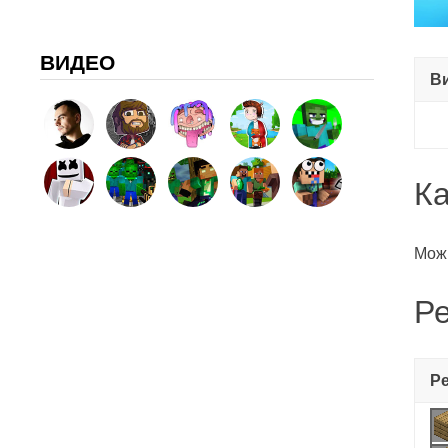
ВИДЕО
В
К
Можн
Р
Р