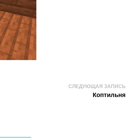
След
СЛЕДУЮЩАЯ ЗАПИСЬ
запис
Коптильня