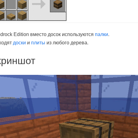
drock Edition вместо досок используются
палки
.
ходят
доски
и
плиты
из любого дерева.
криншот