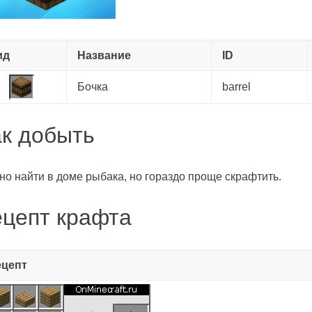
ид
Название
ID
Бочка
barrel
ак добыть
о найти в доме рыбака, но гораздо проще скрафтить.
ецепт крафта
ецепт