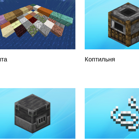
ита
Коптильня