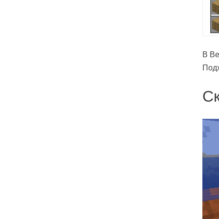
В Be
Под
С