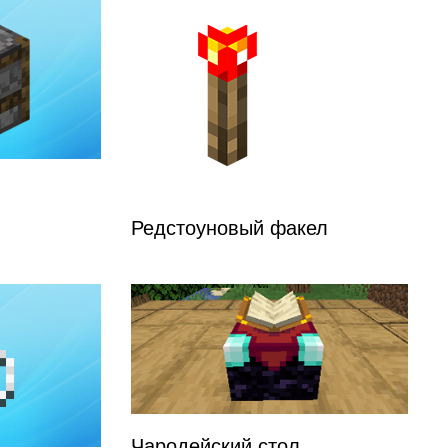
Редстоуновый факел
Чародейский стол