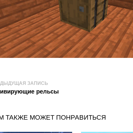
авигация
Предыдущая
ЕДЫДУЩАЯ ЗАПИСЬ
запись:
тивирующие рельсы
о
аписям
М ТАКЖЕ МОЖЕТ ПОНРАВИТЬСЯ